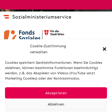
Cookie-Zustimmung
verwalten
Cookies speichern Geräteinformationen. Wenn Sie Cookies
ablehnen, können bestimmte Funktionen beeinträchtigt
werden, z.B. das Abspielen von Videos (YouTube setzt
Marketing Cookies) oder der Kontrastmodus.
Sitemap
Glossar
Kontakt
Impressum
Datenschutz
Cookies
Akzeptieren
Ablehnen
Hilfe und Barrierefreiheit