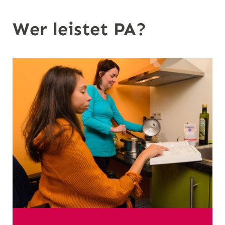
n
Wer leistet PA?