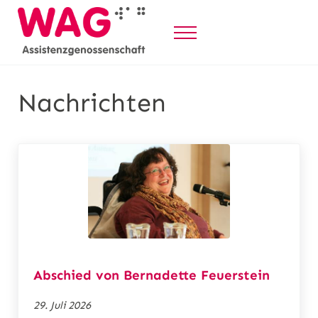
Z
u
Menü
m
WAG Assistenzgenossenschaft
Selbstbestimmt Leben durch Persönliche Assistenz
I
n
Nachrichten
h
a
l
t
s
p
r
i
n
Abschied von Bernadette Feuerstein
g
29. Juli 2026
e