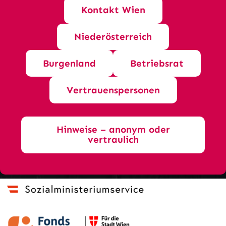
Kontakt Wien
Niederösterreich
Burgenland
Betriebsrat
Vertrauenspersonen
Hinweise – anonym oder
vertraulich