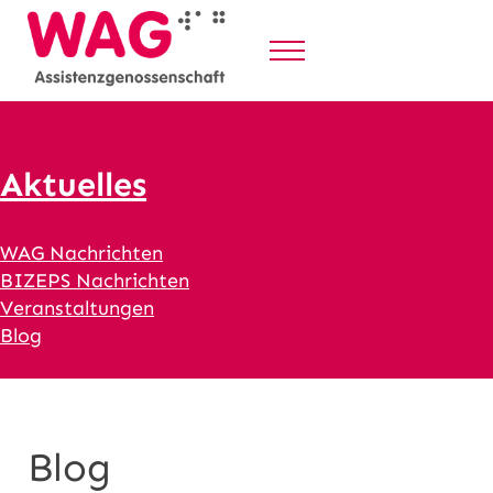
Z
u
Menü
m
WAG Assistenzgenossenschaft
Selbstbestimmt Leben durch Persönliche Assistenz
I
n
h
Aktuelles
a
l
WAG Nachrichten
t
BIZEPS Nachrichten
s
Veranstaltungen
p
Blog
r
i
n
g
Blog
e