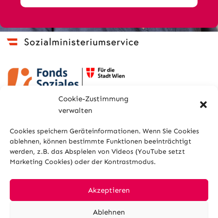
Cookie-Zustimmung
verwalten
Cookies speichern Geräteinformationen. Wenn Sie Cookies
ablehnen, können bestimmte Funktionen beeinträchtigt
werden, z.B. das Abspielen von Videos (YouTube setzt
Marketing Cookies) oder der Kontrastmodus.
Sitemap
Glossar
Kontakt
Impressum
Datenschutz
Cookies
Akzeptieren
Ablehnen
Hilfe und Barrierefreiheit