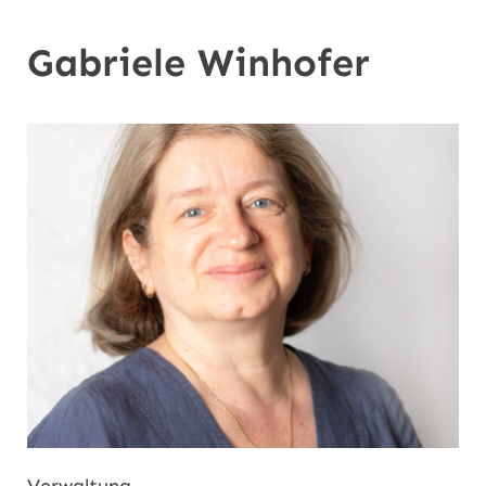
n
Gabriele Winhofer