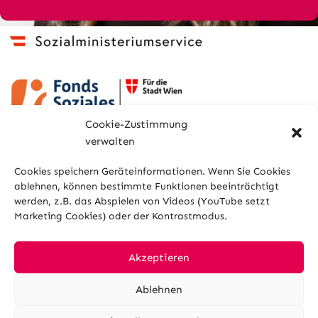
Cookie-Zustimmung
verwalten
Cookies speichern Geräteinformationen. Wenn Sie Cookies
ablehnen, können bestimmte Funktionen beeinträchtigt
werden, z.B. das Abspielen von Videos (YouTube setzt
Marketing Cookies) oder der Kontrastmodus.
Sitemap
Glossar
Kontakt
Impressum
Datenschutz
Cookies
Akzeptieren
Ablehnen
Hilfe und Barrierefreiheit