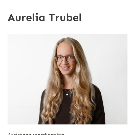
n
Aurelia Trubel