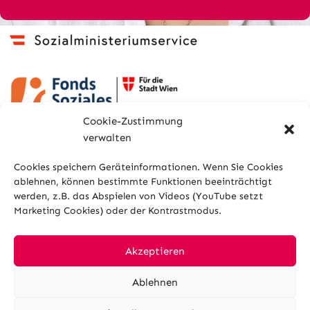
Cookie-Zustimmung
verwalten
Cookies speichern Geräteinformationen. Wenn Sie Cookies
ablehnen, können bestimmte Funktionen beeinträchtigt
werden, z.B. das Abspielen von Videos (YouTube setzt
Marketing Cookies) oder der Kontrastmodus.
Sitemap
Glossar
Kontakt
Impressum
Datenschutz
Cookies
Akzeptieren
Ablehnen
Hilfe und Barrierefreiheit