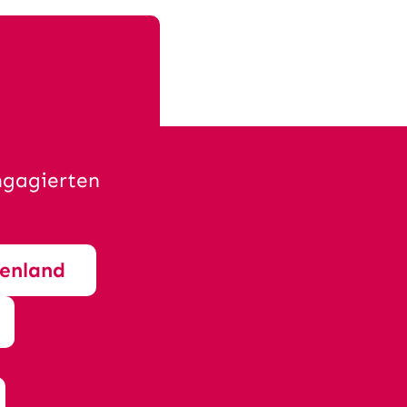
ngagierten
enland