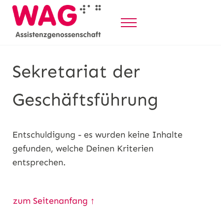
Z
u
Menü
m
WAG Assistenzgenossenschaft
Selbstbestimmt Leben durch Persönliche Assistenz
I
n
Sekretariat der
h
a
Geschäftsführung
l
t
s
Entschuldigung - es wurden keine Inhalte
p
gefunden, welche Deinen Kriterien
r
entsprechen.
i
n
g
zum Seitenanfang ↑
e